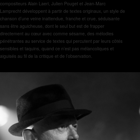
compositeurs Alain Laeri, Julien Pouget et Jean-Marc
Lamprecht développent à partir de textes originaux, un style de
chanson d’une veine inattendue, franche et crue, séduisante
sans être aguicheuse, dont le seul but est de frapper
directement au cœur avec comme sésame, des mélodies
pénétrantes au service de textes qui percutent par leurs côtés
sensibles et taquins, quand ce n’est pas mélancoliques et
aiguisés au fil de la critique et de l’observation.