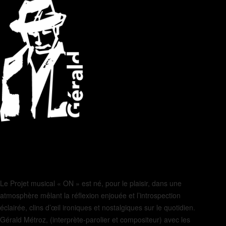
Le Projet musical « ON » est né, pour le plaisir, dans une
atmosphère mêlant la réflexion enjouée et l’introspection
éclairée, clins d’œil ironiques et nostalgiques sur le quotidien.
Gérald Métroz, (interprète-parolier et compositeur) avec les