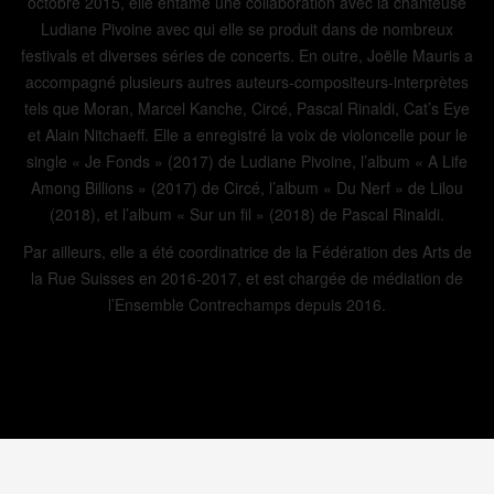
octobre 2015, elle entame une collaboration avec la chanteuse
Ludiane Pivoine avec qui elle se produit dans de nombreux
festivals et diverses séries de concerts. En outre, Joëlle Mauris a
accompagné plusieurs autres auteurs-compositeurs-interprètes
tels que Moran, Marcel Kanche, Circé, Pascal Rinaldi, Cat’s Eye
et Alain Nitchaeff. Elle a enregistré la voix de violoncelle pour le
single « Je Fonds » (2017) de Ludiane Pivoine, l’album « A Life
Among Billions » (2017) de Circé, l’album « Du Nerf » de Lilou
(2018), et l’album « Sur un fil » (2018) de Pascal Rinaldi.
Par ailleurs, elle a été coordinatrice de la Fédération des Arts de
la Rue Suisses en 2016-2017, et est chargée de médiation de
l’Ensemble Contrechamps depuis 2016.