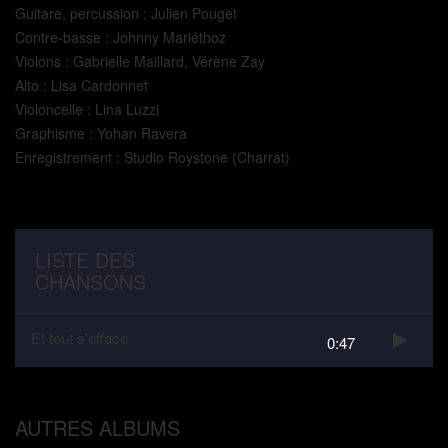
Guitare, percussion : Julien Pouget
Contre-basse : Johnny Mariéthoz
Violons : Gabrielle Maillard, Vérène Zay
Alto : Lisa Cardonnet
Violoncelle : Lina Luzzi
Graphisme : Yohan Ravera
Enregistrement : Studio Roystone (Charrat)
LISTE DES
CHANSONS
Et tout s'efface
0:47
AUTRES ALBUMS